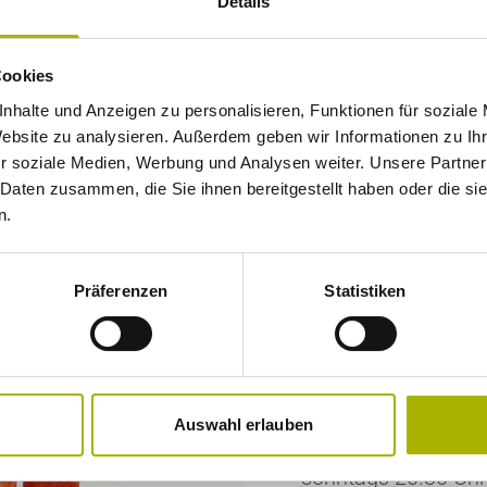
Details
Cookies
nhalte und Anzeigen zu personalisieren, Funktionen für soziale
Website zu analysieren. Außerdem geben wir Informationen zu I
r soziale Medien, Werbung und Analysen weiter. Unsere Partner
 Daten zusammen, die Sie ihnen bereitgestellt haben oder die s
n.
Öffnung
Präferenzen
Statistiken
Mittwoch bis Sonnt
11.30 bis 15.00 Uhr
(letzte Bestellung 1
18.00 bis 24.00 Uhr
Auswahl erlauben
(letzte Bestellung 21
sonntags 20.30 Uhr