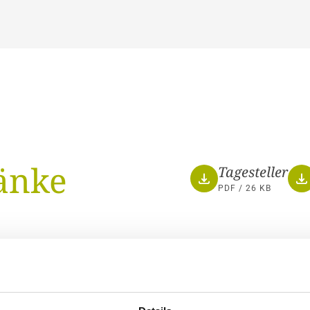
änke
Tagesteller
PDF / 26 KB