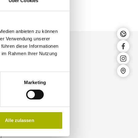
Über Cookies
DE
EN
 Medien anbieten zu können
Selec
hrer Verwendung unserer
 führen diese Informationen
faceb
ie im Rahmen Ihrer Nutzung
szeiten
insta
Konta
Marketing
ag
3.30 Uhr)
Alle zulassen
.00 Uhr,
)