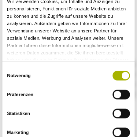
Wir verwenden Cookies, um Inhalte und Anzeigen zu
Speisen & Getränke
personalisieren, Funktionen für soziale Medien anbieten
zu können und die Zugriffe auf unsere Website zu
analysieren. Außerdem geben wir Informationen zu Ihrer
Bankett Menü Sommer 2026
Verwendung unserer Website an unsere Partner für
PDF / 100 KB
soziale Medien, Werbung und Analysen weiter. Unsere
Bankett Menü Herbst 2025
Partner führen diese Informationen möglicherweise mit
PDF / 111 KB
weiteren Daten zusammen, die Sie ihnen bereitgestellt
Bankett Menü Winter 2025
DE
EN
haben oder die sie im Rahmen Ihrer Nutzung der Dienste
PDF / 87 KB
gesammelt haben.
Se
Einwilligungsauswahl
Banquet Menu Spring 2026
Notwendig
fa
PDF / 99 KB
in
Menuvorschläge ab 8 Personen
Präferenzen
PDF / 202 KB
Ko
Weinkarte
PDF / 407 KB
Statistiken
Marketing