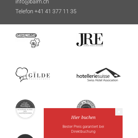
info@balm.ch
Telefon +41 41 377 11 35
Hier buchen
Bester Preis garantiert bei
Direktbuchung